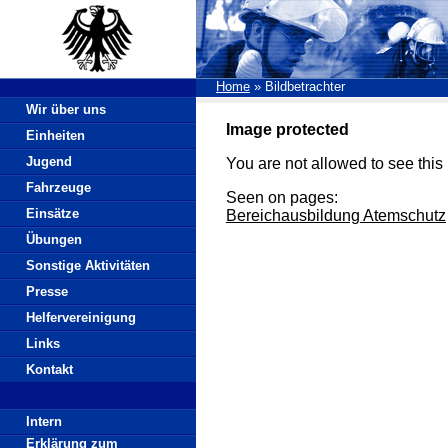
Home
»
Bildbetrachter
Wir über uns
Image protected
Einheiten
Jugend
You are not allowed to see this 
Fahrzeuge
Seen on pages:
Einsätze
Bereichausbildung Atemschutz
Übungen
Sonstige Aktivitäten
Presse
Helfervereinigung
Links
Kontakt
Intern
Erklärung zum