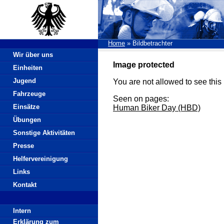
Home
»
Bildbetrachter
Wir über uns
Image protected
Einheiten
Jugend
You are not allowed to see this 
Fahrzeuge
Seen on pages:
Einsätze
Human Biker Day (HBD)
Übungen
Sonstige Aktivitäten
Presse
Helfervereinigung
Links
Kontakt
Intern
Erklärung zum